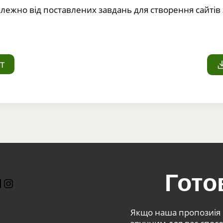
Залежно від поставлених завдань для створення сайтів
т
Гото
ook
Tube
inkedIn
Instagram
Якщо наша пропозиія в