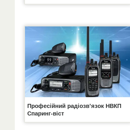
Професійний радіозв’язок НВКП
Спаринг-віст