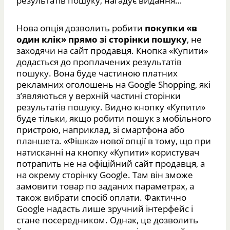
результатів пошуку, нагадує видання…
Нова опція дозволить робити
покупки «в
один клік» прямо зі сторінки пошуку
, не
заходячи на сайт продавця. Кнопка «Купити»
додасться до проплачених результатів
пошуку. Вона буде частиною платних
рекламних оголошень на Google Shopping, які
з’являються у верхній частині сторінки
результатів пошуку. Видно кнопку «Купити»
буде тільки, якщо робити пошук з мобільного
пристрою, наприклад, зі смартфона або
планшета. «Фішка» нової опції в тому, що при
натисканні на кнопку «Купити» користувач
потрапить не на офіційний сайт продавця, а
на окрему сторінку Google. Там він зможе
замовити товар по заданих параметрах, а
також вибрати спосіб оплати. Фактично
Google надасть лише зручний інтерфейс і
стане посередником. Однак, це дозволить