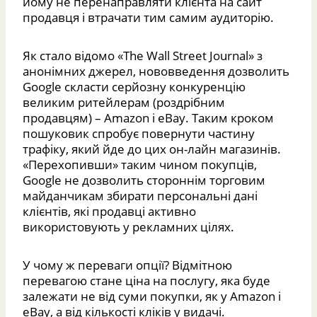
йому не перенаправляти клієнта на сайт
продавця і втрачати тим самим аудиторію.
Як стало відомо «The Wall Street Journal» з
анонімних джерел, нововведення дозволить
Google скласти серйозну конкуренцію
великим ритейлерам (роздрібним
продавцям) – Amazon і eBay. Таким кроком
пошуковик спробує повернути частину
трафіку, який йде до цих он-лайн магазинів.
«Перехопивши» таким чином покупців,
Google не дозволить стороннім торговим
майданчикам збирати персональні дані
клієнтів, які продавці активно
використовують у рекламних цілях.
У чому ж переваги опції? Відмітною
перевагою стане ціна на послугу, яка буде
залежати не від суми покупки, як у Amazon і
eBay, а від кількості кліків у видачі.