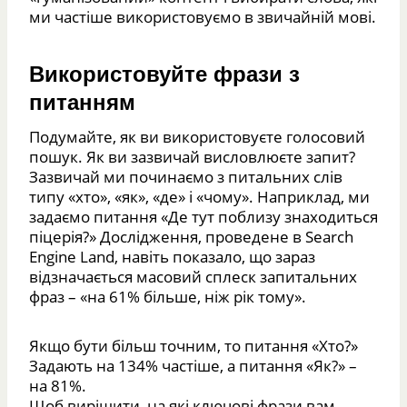
ми частіше використовуємо в звичайній мові.
Використовуйте фрази з
питанням
Подумайте, як ви використовуєте голосовий
пошук. Як ви зазвичай висловлюєте запит?
Зазвичай ми починаємо з питальних слів
типу «хто», «як», «де» і «чому». Наприклад, ми
задаємо питання «Де тут поблизу знаходиться
піцерія?» Дослідження, проведене в Search
Engine Land, навіть показало, що зараз
відзначається масовий сплеск запитальних
фраз – «на 61% більше, ніж рік тому».
Якщо бути більш точним, то питання «Хто?»
Задають на 134% частіше, а питання «Як?» –
на 81%.
Щоб вирішити, на які ключові фрази вам