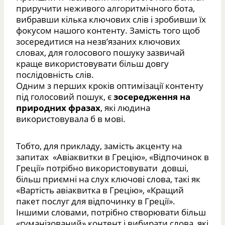
приручити неживого алгоритмічного бота,
вибравши кілька ключових слів і зробивши їх
фокусом нашого контенту. Замість того щоб
зосередитися на незв’язаних ключових
словах, для голосового пошуку зазвичай
краще використовувати більш довгу
послідовність слів.
Одним з перших кроків оптимізації контенту
під голосовий пошук, є
зосередження на
природних фразах
, які людина
використовувала б в мові.
Тобто, для прикладу, замість акценту на
запитах «Авіаквитки в Грецію», «Відпочинок в
Греції» потрібно використовувати довші,
більш приємні на слух ключові слова, такі як
«Вартість авіаквитка в Грецію», «Кращий
пакет послуг для відпочинку в Греції».
Іншими словами, потрібно створювати більш
«гуманізований» контент і вибирати слова, які